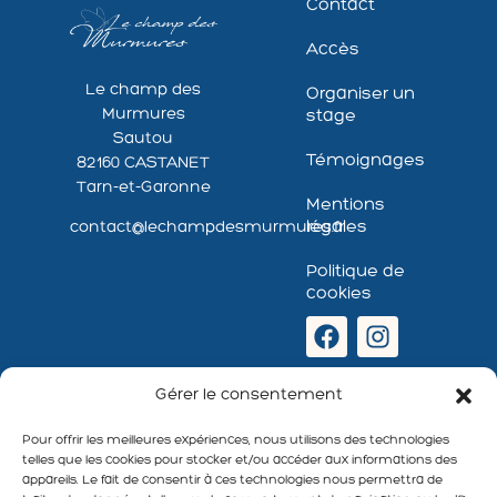
Contact
Accès
Le champ des
Organiser un
Murmures
stage
Sautou
Témoignages
82160 CASTANET
Tarn-et-Garonne
Mentions
légales
contact@lechampdesmurmures.fr
Politique de
cookies
Newsletter
Gérer le consentement
:
Pour offrir les meilleures expériences, nous utilisons des technologies
telles que les cookies pour stocker et/ou accéder aux informations des
appareils. Le fait de consentir à ces technologies nous permettra de