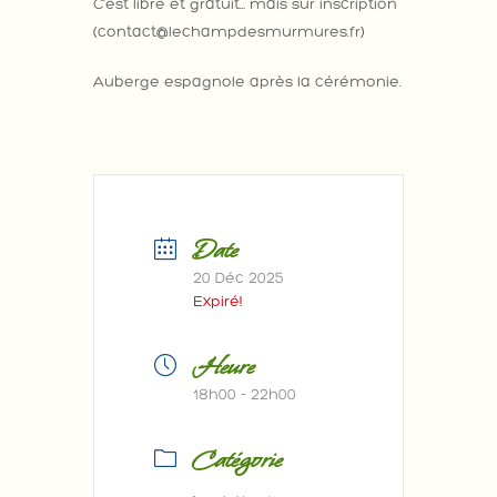
C’est libre et gratuit… mais sur inscription
(contact@lechampdesmurmures.fr)
Auberge espagnole après la cérémonie.
Date
20 Déc 2025
Expiré!
Heure
18h00 - 22h00
Catégorie