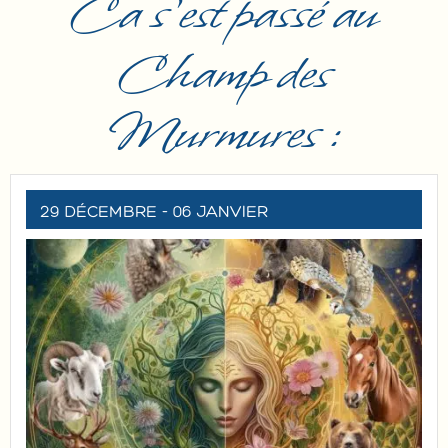
Ca s'est passé au
Champ des
Murmures :
29 DÉCEMBRE
- 06 JANVIER