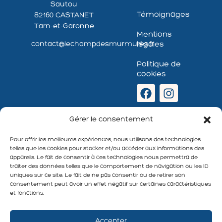
Sautou
Témoignages
82160 CASTANET
Tarn-et-Garonne
Mentions
légales
contact@lechampdesmurmures.fr
Politique de
cookies
Newsletter
Gérer le consentement
:
Pour offrir les meilleures expériences, nous utilisons des technologies
telles que les cookies pour stocker et/ou accéder aux informations des
appareils. Le fait de consentir à ces technologies nous permettra de
traiter des données telles que le comportement de navigation ou les ID
uniques sur ce site. Le fait de ne pas consentir ou de retirer son
S'abonner
consentement peut avoir un effet négatif sur certaines caractéristiques
et fonctions.
Accepter