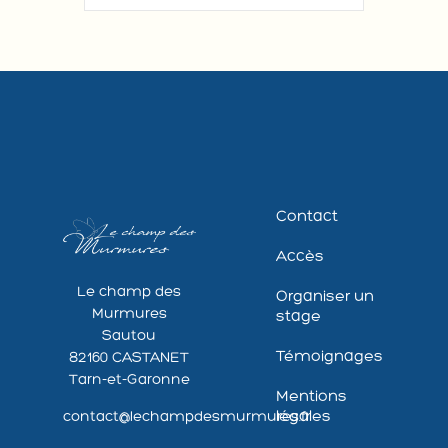
Contact
Accès
Le champ des
Organiser un
Murmures
stage
Sautou
Témoignages
82160 CASTANET
Tarn-et-Garonne
Mentions
légales
contact@lechampdesmurmures.fr