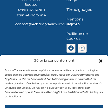
stage
Sautou
Témoignages
82160 CASTANET
Tarn-et-Garonne
Mentions
légales
contact@lechampdesmurmures.fr
Politique de
cookies
Newsletter
Gérer le consentement
:
Pour offrir les meilleures expériences, nous utilisons des technologies
telles que les cookies pour stocker et/ou accéder aux informations des
appareils. Le fait de consentir à ces technologies nous permettra de
traiter des données telles que le comportement de navigation ou les ID
uniques sur ce site. Le fait de ne pas consentir ou de retirer son
S'abonner
consentement peut avoir un effet négatif sur certaines caractéristiques
et fonctions.