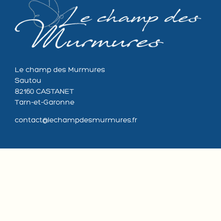
Le champ des Murmures
Sautou
82160 CASTANET
Tarn-et-Garonne
contact@lechampdesmurmures.fr