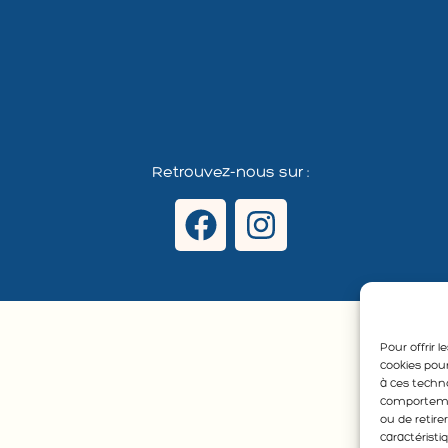
Retrouvez-nous sur :
Pour offrir 
cookies pour
à ces techn
comportement
ou de retir
caractéristi