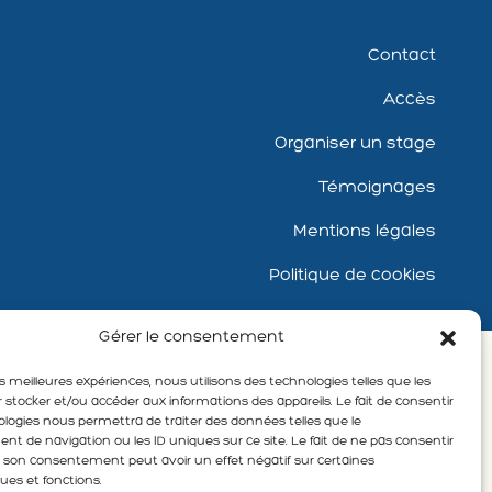
Contact
Accès
Organiser un stage
Témoignages
Mentions légales
Politique de cookies
Gérer le consentement
les meilleures expériences, nous utilisons des technologies telles que les
 stocker et/ou accéder aux informations des appareils. Le fait de consentir
ologies nous permettra de traiter des données telles que le
 de navigation ou les ID uniques sur ce site. Le fait de ne pas consentir
er son consentement peut avoir un effet négatif sur certaines
ques et fonctions.