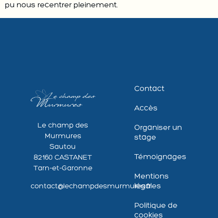
pu nous recentrer pleinement.
Contact
Accès
Le champ des
Organiser un
Murmures
stage
Sautou
Témoignages
82160 CASTANET
Tarn-et-Garonne
Mentions
légales
contact@lechampdesmurmures.fr
Politique de
cookies