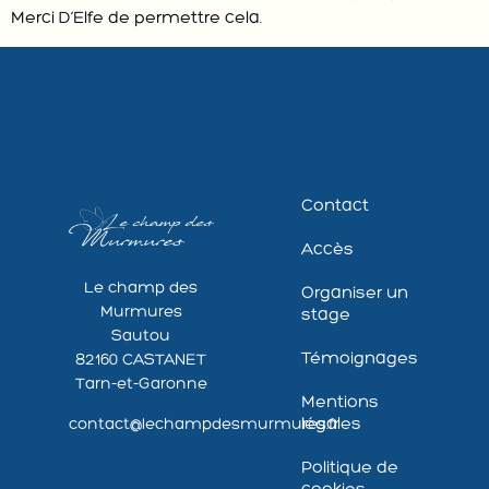
Merci D’Elfe de permettre cela.
Contact
Accès
Le champ des
Organiser un
Murmures
stage
Sautou
Témoignages
82160 CASTANET
Tarn-et-Garonne
Mentions
légales
contact@lechampdesmurmures.fr
Politique de