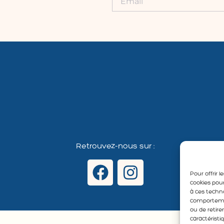
Retrouvez-nous sur :
Pour offrir 
cookies pour
à ces techn
comportement
ou de retir
caractéristi