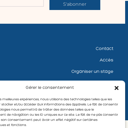
S'abonner
Contact
Accès
Organiser un stage
Témoignages
Gérer le consentement
Mentions légales
les meilleures expériences, nous utilisons des technologies telles que les
 stocker et/ou accéder aux informations des appareils. Le fait de consentir
Politique de cookies
ologies nous permettra de traiter des données telles que le
 de navigation ou les ID uniques sur ce site. Le fait de ne pas consentir
er son consentement peut avoir un effet négatif sur certaines
ques et fonctions.